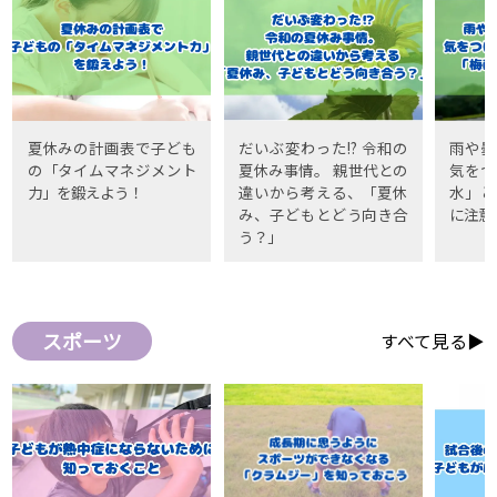
夏休みの計画表で子ども
だいぶ変わった!? 令和の
雨や曇
の「タイムマネジメント
夏休み事情。 親世代との
気をつ
力」を鍛えよう！
違いから考える、「夏休
水」と
み、子どもとどう向き合
に注意
う？」
スポーツ
すべて見る▶