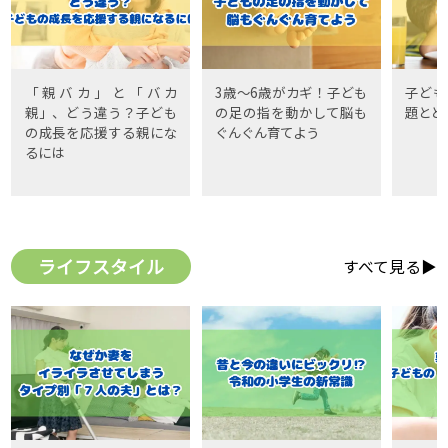
「親バカ」と「バカ
3歳〜6歳がカギ！子ども
子ども
親」、どう違う？子ども
の足の指を動かして脳も
題とど
の成長を応援する親にな
ぐんぐん育てよう
るには
ライフスタイル
すべて見る▶