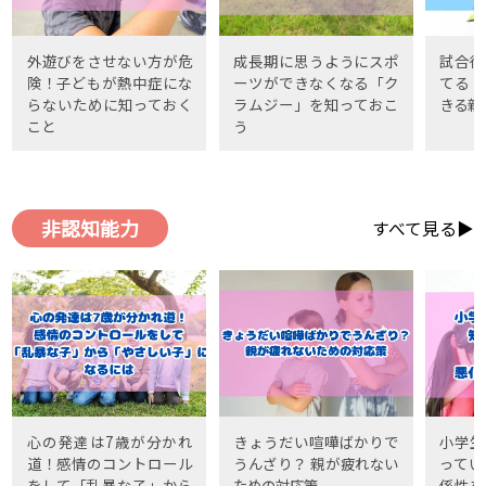
外遊びをさせない方が危
成長期に思うようにスポ
試合後
険！子どもが熱中症にな
ーツができなくなる「ク
てる？
らないために知っておく
ラムジー」を知っておこ
きる親
こと
う
非認知能力
すべて見る▶
心の発達は7歳が分かれ
きょうだい喧嘩ばかりで
小学生
道！感情のコントロール
うんざり？ 親が疲れない
ってい
をして「乱暴な子」から
ための対応策
係性を