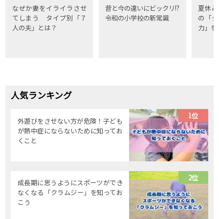
なぜか妻をイライラさせ
昔と今の違いにビックリ!?
夏休み
てしまう タイプ別「７
令和の小学校の新常識
の「タ
人の夫」とは？
力」を
人気ランキング
1位
外遊びをさせない方が危険！子ども
が熱中症にならないために知ってお
くこと
2位
成長期に思うようにスポーツができ
なくなる「クラムジー」を知ってお
こう