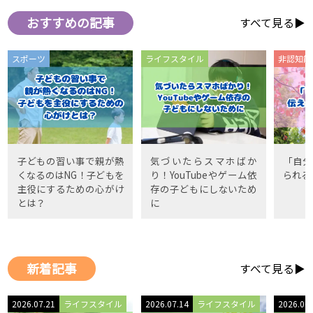
おすすめの記事
すべて見る▶
スポーツ
ライフスタイル
非認知能
子どもの習い事で親が熱
気づいたらスマホばか
「自分
くなるのはNG！子どもを
り！YouTubeやゲーム依
られる
主役にするための心がけ
存の子どもにしないため
とは？
に
新着記事
すべて見る▶
2026.07.21
ライフスタイル
2026.07.14
ライフスタイル
2026.06.