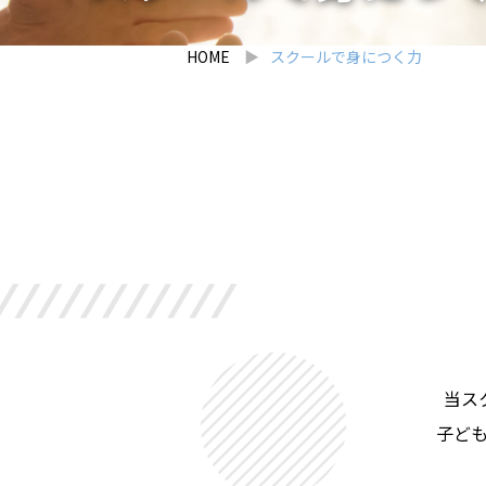
HOME
スクールで身につく力
当ス
子ど