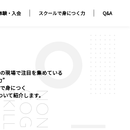
体験・入会
スクールで身につく力
Q&A
育の現場で注目を集めている
力”
ルで身につく
ついて紹介します。