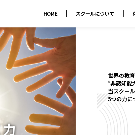
HOME
スクールについて
世界の教
”非認知能
当スクー
5つの力に
く力