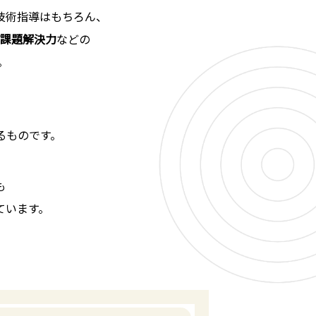
技術指導はもちろん、
課題解決力
などの
。
るものです。
も
ています。