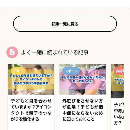
記事一覧に戻る
よく一緒に読まれている記事
子育て
スポーツ
非認知能
子どもと目を合わせ
外遊びをさせない方
子ども
ていますか？アイコン
が危険！子どもが熱
中毒」拡
タクトで親子のつな
中症にならないため
いね」っ
がりを強化する
に知っておくこと
方？