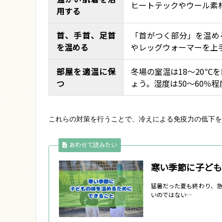
ヒートテックやウール素
用する
首、手首、足首
「首がつく部分」を温め
を温める
やレッグウォーマーを上
部屋を適温に保
冬場の室温は18～20℃
つ
ょう。湿度は50～60％
これらの対策を行うことで、冷えによる免疫力の低下を
あわせて読みたい
寒い季節に子ども
猛暑だった夏も終わり、急
いのではない…