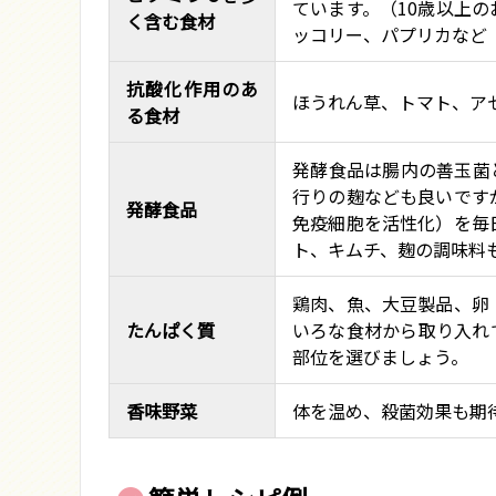
ています。（10歳以上
く含む食材
ッコリー、パプリカなど
抗酸化作用のあ
ほうれん草、トマト、ア
る食材
発酵食品は腸内の善玉菌
行りの麹なども良いです
発酵食品
免疫細胞を活性化）を毎
ト、キムチ、麹の調味料
鶏肉、魚、大豆製品、卵
たんぱく質
いろな食材から取り入れ
部位を選びましょう。
香味野菜
体を温め、殺菌効果も期