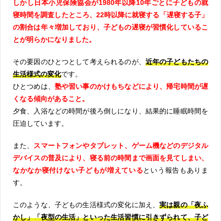
しかし日本小児保険協会が1980年以降10年ごとに子どもの就
寝時間を調査したところ、22時以降に就寝する「遅寝する子」
の割合は年々増加しており、子どもの遅寝が習慣化しているこ
とが明らかになりました。
その要因のひとつとして考えられるのが、
近年の子どもたちの
生活様式の変化
です。
ひとつめは、
塾や習い事のかけもちなどにより、帰宅時間が遅
くなる傾向があること。
夕食、入浴などの時間が後ろ倒しになり、結果的に睡眠時間を
圧迫しています。
また、
スマートフォンやタブレット、ゲーム機などのデジタル
デバイスの普及により、寝る前の時間まで画面を見てしまい、
なかなか寝付けない子どもが増えている
という報告もありま
す。
このような、子どもの生活様式の変化に加え、
実は親の「夜ふ
かし」「夜型の生活」といった生活習慣に引きずられて、子ど