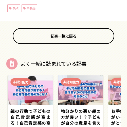
失敗
幸福感
記事一覧に戻る
よく一緒に読まれている記事
非認知能力
非認知能力
非認知能
親の行動で子どもの
物分かりの悪い親の
お手伝
自己肯定感が高ま
方が良い！？子ども
がいっ
る！自己肯定感の高
が自分の意見を言え
がとう