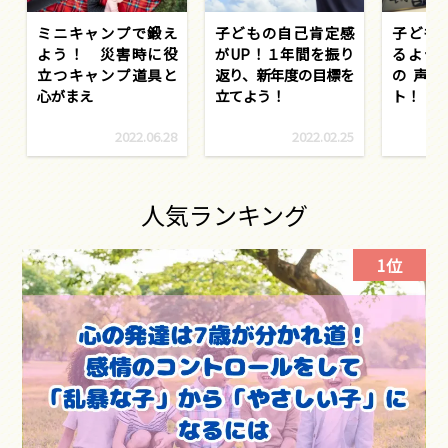
ミニキャンプで鍛え
子どもの自己肯定感
子ども
よう！ 災害時に役
がUP！１年間を振り
るよう
立つキャンプ道具と
返り、新年度の目標を
の声
心がまえ
立てよう！
ト！！
2022.06.28
2022.02.25
人気ランキング
1位